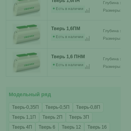
Тверь 1,6ПН
Глубина залег
Есть в наличии
Размеры:
1.67
Тверь 1,6ПМ
Глубина залег
Есть в наличии
Размеры:
1.97
Тверь 1,6 ПНМ
Глубина залег
Есть в наличии
Размеры:
1.97
Модельный ряд
Тверь-0,35П
Тверь-0,5П
Тверь-0,8П
Тверь 1,1П
Тверь 2П
Тверь 3П
Тверь 4П
Тверь 6
Тверь 12
Тверь 16