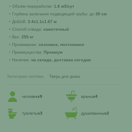
Объём переработки:
1.6 м3/сут
Глубина залегания подводящей трубы: до
30 см
ДхШхВ:
3.4х1.1х1.67 м
Способ отвода:
самотечный
Вес:
250 кг
Проживание:
сезонное, постоянное
Преимущества:
Премиум
Наличие:
на складе, доставка сегодня
Категории септика:
Тверь для дома
человек
x9
краны
x4
туалеты
x3
души/ванны
x2