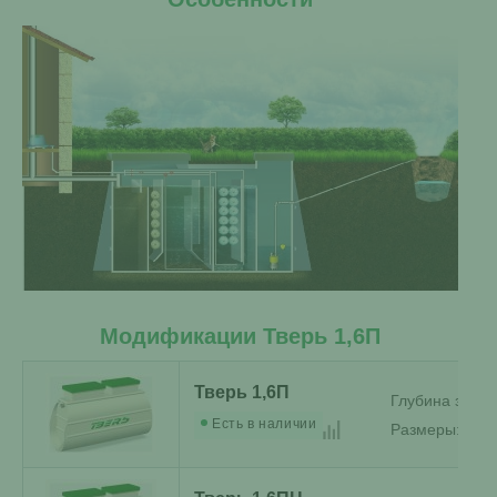
Модификации Тверь 1,6П
Тверь 1,6П
Глубина залег
Есть в наличии
Размеры:
1.67