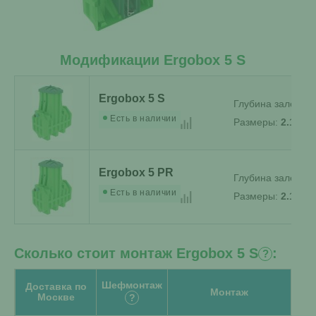
Модификации Ergobox 5 S
Ergobox 5 S
Глубина залеган
Есть в наличии
Размеры:
2.1 x 1
Ergobox 5 PR
Глубина залеган
Есть в наличии
Размеры:
2.1 x 1
Сколько стоит монтаж Ergobox 5 S
:
?
Шефмонтаж
Доставка по
Монтаж
Москве
?