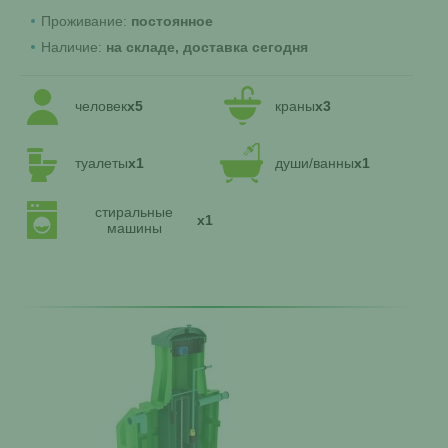
Проживание:
постоянное
Наличие:
на складе, доставка сегодня
человек
x5
краны
x3
туалеты
x1
души/ванны
x1
стиральные
x1
машины