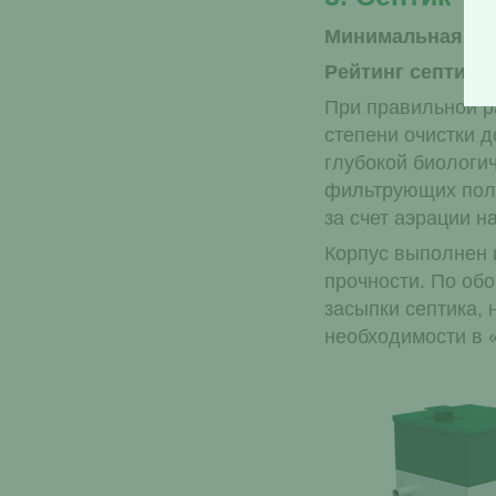
Минимальная выс
Рейтинг септика
При правильной ра
степени очистки д
глубокой биологич
фильтрующих поле
за счет аэрации н
Корпус выполнен
прочности. По об
засыпки септика, 
необходимости в 