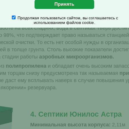
ота корпуса:
1,67м
Продолжая пользоваться сайтом, вы соглашаетесь с
 для высоких грунтовых вод:
4.8
использованием файлов cookie.
боте на всех стадиях, вода в септиках Тверь достиг
о 98%, что подтверждает право называться станцией
еской очистки. То есть нет особой нужды в организа
й в толще грунта. Столь высокие показатели дости
а стадии работы
аэробных микроорганизмов.
 из
полипропилена
и обладает очень высоким запас
оим торцам снизу предусмотрена так называемая
при
не даст ему всплывать наверх в случае повышения ур
«якорении» резервуара.
4. Септики Юнилос Астра
Минимальная высота корпуса:
2,11м