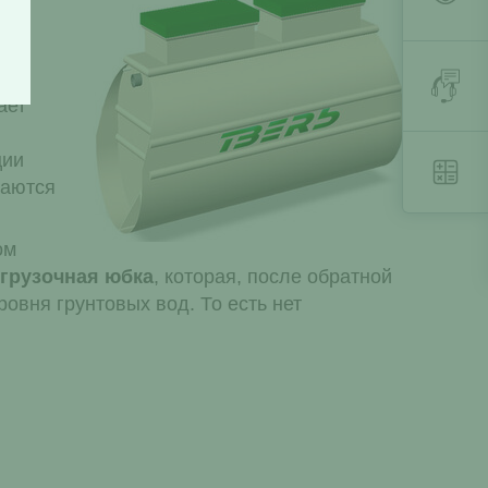
ает
ции
гаются
ом
грузочная юбка
, которая, после обратной
овня грунтовых вод. То есть нет