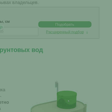
зывах владельцев.
бы, см
Подобрать
До
Расширенный подбор
грунтовых вод
ика
–
ютно
а