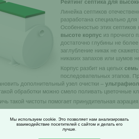
Рейтинг септика для высок
Линейка септиков отечестве
разработана специально для 
Особенностью этих септиков
высоте корпус
из прочного п
достаточно глубины не более
заглубление никак не скажет
никаких запахов или шумов не
Корпус разбит на целых
семь
последовательных этапов. Пр
тановить дополнительный узел очистки –
ультрафиол
такой обработки можно смело поливать цветочные к
ичь такой чистоты помогает принудительная аэрация,
Мы используем cookie. Это позволяет нам анализировать
взаимодействие посетителей с сайтом и делать его
лучше.
верь