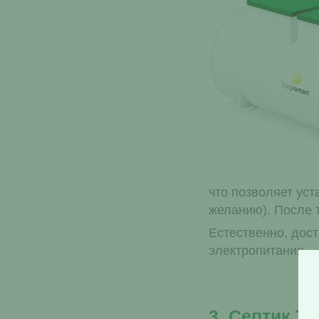
что позволяет ус
желанию). После 
Естественно, дост
электропитания.
3. Септик Т