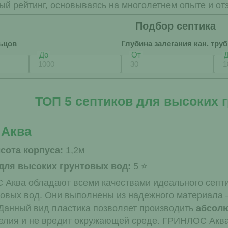
ый рейтинг, основываясь на многолетнем опыте и от
Подбор септика
ьцов
Глубина залегания кан. тру
До
От
ТОП 5 септиков для высоких 
 Аква
сота корпуса:
1,2м
 для высоких грунтовых вод:
5
Аква обладают всеми качествами идеального септ
товых вод. Они выполнены из надежного материала 
Данный вид пластика позволяет производить
абсол
елия и не вредит окружающей среде. ГРИНЛОС Акв