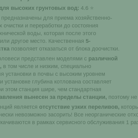
 для высоких грунтовых вод:
4.6
 предназначены для приема хозяйственно-
х очистки и переработки до состояния
хнической воды, которая после этого
 или другое место. Качественная
5-
стка
позволяет отказаться от блока доочистки.
оловеси представлен моделями с
различной
,
в том числе и низким, специально
я установки в почвы с высоким уровнем
и установке глубина котлована составляет
При этом станция шире, чем стандартная
авления вынесен за пределы станции,
поэтому не 
анций является
отсутствие узких переливов,
которы
ически невозможно засорить! Все неорганические от
качиваются в рамках сервисного обслуживания 1 раз