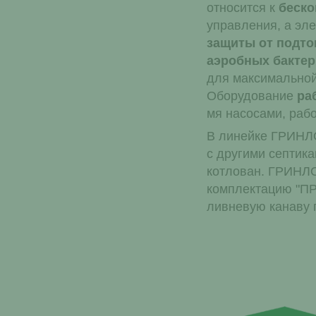
относится к
беск
управления, а эл
защиты от подто
аэробных бактер
для максимальной
Оборудование
ра
мя насосами, раб
В линейке ГРИНЛО
с другими септика
котлован. ГРИНЛО
комплектацию "ПР
ливневую канаву 