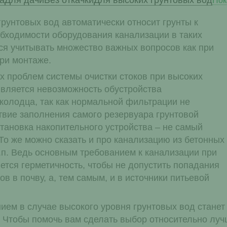
а
Для дачи
Без откачки
Для высоких грунтовых вод
Пок
рунтовых вод автоматически относит грунты к
бходимости оборудования канализации в таких
тся учитывать множество важных вопросов как при
при монтаже.
х проблем системы очистки стоков при высоких
является невозможность обустройства
колодца, так как нормальной фильтрации не
твие заполнения самого резервуара грунтовой
тановка накопительного устройства – не самый
То же можно сказать и про канализацию из бетонных
т.п. Ведь основным требованием к канализации при
ется герметичность, чтобы не допустить попадания
ов в почву, а, тем самым, и в источники питьевой
м в случае высокого уровня грунтовых вод станет у
 Чтобы помочь вам сделать выбор относительно лучш