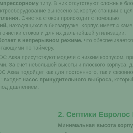
омпрессорному
типу. В них отсутствуют сложные бло
ектрооборудование вынесено за корпус станции с це
пления.
Очистка стоков происходит с помощью
ий,
находящихся в биозагрузке. Корпус имеет 4 кам
 очистки стоков и для их дальнейшей утилизации.
ботает в непрерывном режиме,
что обеспечивается
отающими по таймеру.
С Аква присутствуют модели с низким корпусом, пр
ми. За счёт небольшой высоты и плоского корпуса, 
С Аква подойдет как для постоянного, так и сезонн
" входит
насос принудительного выброса,
который
под давлением.
2. Септики Евролос
Минимальная высота корпу