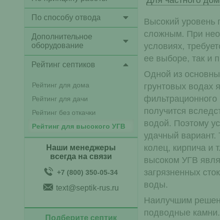
Для частного дом
По способу отвода
Высокий уровень г
сложным. При нео
Дополнительное
оборудование
условиях, требуе
ее выборе, так и 
Рейтинг септиков
Одной из основны
Рейтинг для дома
грунтовых водах 
фильтрационного 
Рейтинг для дачи
получится вследс
Рейтинг без откачки
водой. Поэтому ус
Рейтинг для высокого УГВ
удачный вариант. 
колец, кирпича и 
Наши менеджеры
всегда на связи
высоком УГВ явля
загрязненных сток
+7 (800) 350-05-34
воды.
text@septik-rus.ru
Наилучшим решение
подводные камни.
Подберите септик