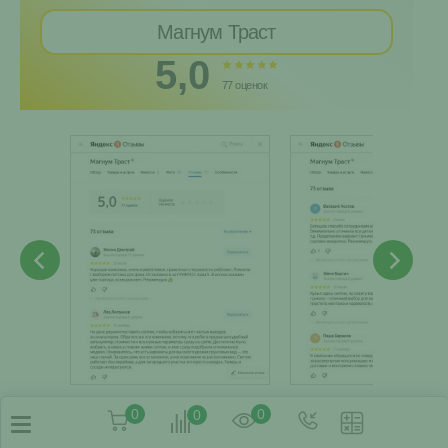
Магнум Траст
5,0
77 оценок
0
0
0