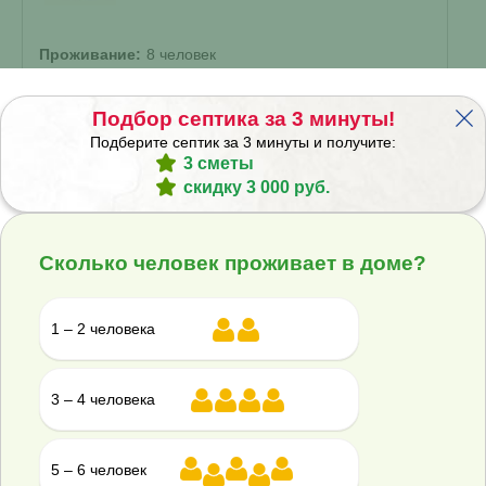
Проживание:
8 человек
Объем переработки:
1.9 м
3
Отвод стоков:
Подбор септика за 3 минуты!
Принудительный
▾
Подберите септик за 3 минуты и получите:
3 сметы
Корпус:
скидку 3 000 руб.
Стандарт
▾
188 100 ₽
209 000 ₽
Сколько человек проживает в доме?
Купить
Смета на монтаж
%
Получить скидку
1 – 2 человека
3 – 4 человека
Септик Эко-Гранд 5 Лонг Пр
5 – 6 человек
В наличии