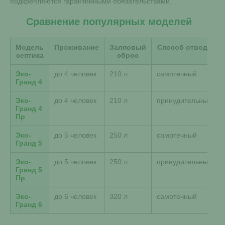
подкрепляются гарантийными обязательствами.
Сравнение популярных моделей
Модель
Проживание
Залповый
Способ отвода
септика
сброс
Эко-
до 4 человек
210 л
самотечный
Гранд 4
Эко-
до 4 человек
210 л
принудительный
Гранд 4
Пр
Эко-
до 5 человек
250 л
самотечный
Гранд 5
Эко-
до 5 человек
250 л
принудительный
Гранд 5
Пр
Эко-
до 6 человек
320 л
самотечный
Гранд 6