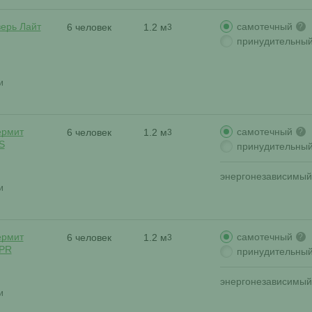
самотечный
верь Лайт
6 человек
1.2 м
?
3
принудительны
и
самотечный
ермит
6 человек
1.2 м
?
3
S
принудительны
энергонезависимый
и
самотечный
ермит
6 человек
1.2 м
?
3
 PR
принудительны
энергонезависимый
и