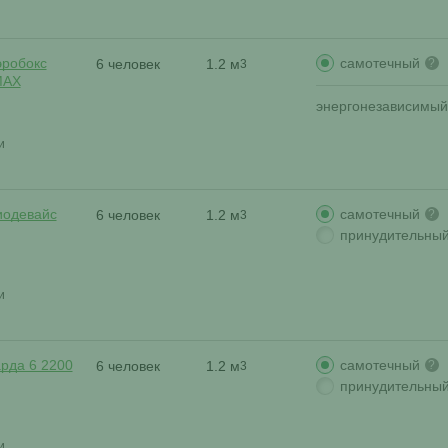
самотечный
эробокс
6 человек
1.2 м
?
3
MAX
энергонезависимый
и
самотечный
иодевайс
6 человек
1.2 м
?
3
принудительны
и
самотечный
арда 6 2200
6 человек
1.2 м
?
3
принудительны
и