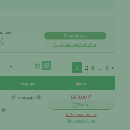
бы, см
Подобрать
До
Расширенный подбор
1
2
3
...
5
>
Корпус
Цена
59 100 ₽
стандарт
?
Купить
?
%
Получить скидку
Смета на монтаж