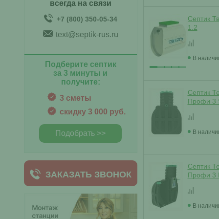
всегда на связи
Септик Т
+7 (800) 350-05-34
1.2
text@septik-rus.ru
В наличи
Подберите септик
за 3 минуты и
получите:
Септик Т
3 сметы
Профи 3 
скидку 3 000 руб.
В наличи
Подобрать >>
Септик Т
ЗАКАЗАТЬ ЗВОНОК
Профи 3
В наличи