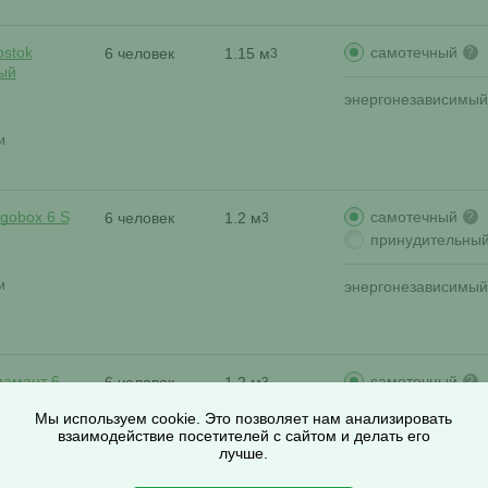
самотечный
ostok
6 человек
1.15 м
?
3
ый
энергонезависимый
и
самотечный
gobox 6 S
6 человек
1.2 м
?
3
принудительны
и
энергонезависимый
самотечный
иамант 6
6 человек
1.2 м
?
3
Мы используем cookie. Это позволяет нам анализировать
взаимодействие посетителей с сайтом и делать его
и
лучше.