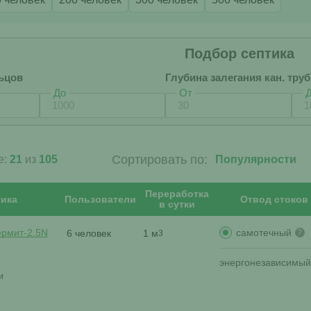
Подбор септика
ьцов
Глубина залегания кан. тру
До
От
Сортировать по:
е:
21
из
105
Переработка
ика
Пользователи
Отвод стоков
в сутки
самотечный
ермит-2.5N
6 человек
1 м
?
3
энергонезависимый
и