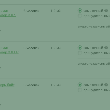
самотечный
ермит
6 человек
1.2 м
?
3
мер 3.0 S
принудительны
энергонезависимый
и
самотечный
ермит
6 человек
1.2 м
?
3
мер 3.0 PR
принудительны
энергонезависимый
и
самотечный
верь Лайт
6 человек
1.2 м
?
3
принудительны
и