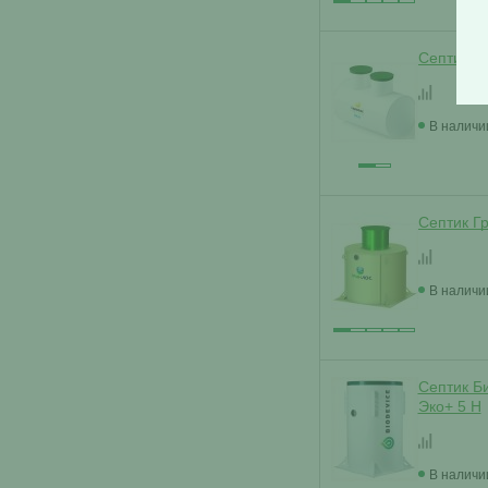
Септик Е
В наличи
Септик Г
В наличи
Септик Б
Эко+ 5 H
В наличи