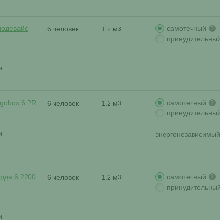
самотечный
иодевайс
6 человек
1.2 м
?
3
принудительны
и
самотечный
rgobox 6 PR
6 человек
1.2 м
?
3
принудительны
и
энергонезависимый
самотечный
арда 6 2200
6 человек
1.2 м
?
3
принудительны
и