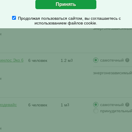
самотечный
вролос Эко 6
6 человек
1.2 м
?
3
Продолжая пользоваться сайтом, вы соглашаетесь с
использованием файлов cookie.
энергонезависимый
и
самотечный
ринлос Эко 6
6 человек
1.2 м
?
3
энергонезависимый
и
самотечный
иодевайс
6 человек
1 м
?
3
принудительны
и