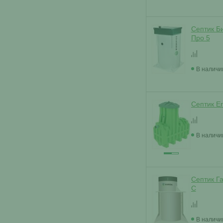
Септик Б
Про 5
В наличи
Септик E
В наличи
Септик Г
C
В наличи