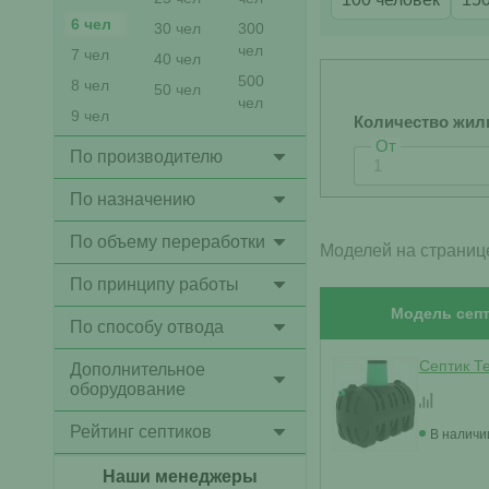
6 чел
30 чел
300
чел
7 чел
40 чел
500
8 чел
50 чел
чел
9 чел
Количество жил
От
По производителю
По назначению
По объему переработки
Моделей на страниц
По принципу работы
Модель септ
По способу отвода
Септик Т
Дополнительное
оборудование
Рейтинг септиков
В наличи
Наши менеджеры