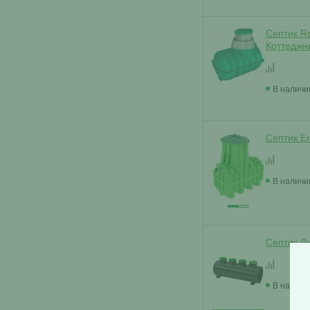
Септик R
Коттеджн
В наличи
Септик Er
В наличи
Септик Д
В наличи