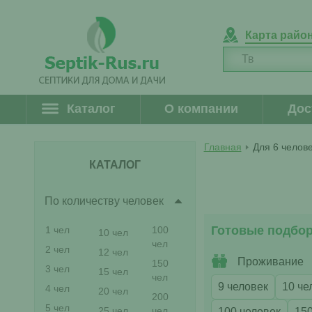
Карта райо
Каталог
О компании
Дос
Главная
Для 6 челов
КАТАЛОГ
По количеству человек
Готовые подбо
1 чел
100
10 чел
чел
2 чел
12 чел
Проживание
150
3 чел
15 чел
чел
9 человек
10 че
4 чел
20 чел
200
5 чел
25 чел
чел
100 человек
150