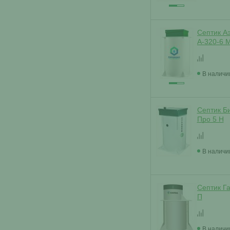
Септик А
А-320-6 
В наличи
Септик Б
Про 5 H
В наличи
Септик Г
П
В наличи